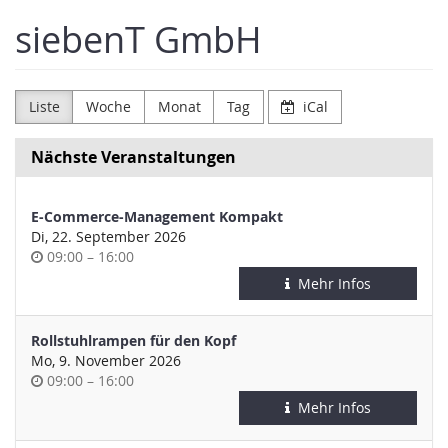
Zum
siebenT GmbH
Haupt-
Inhalt
springen
Liste
Woche
Monat
Tag
iCal
Nächste Veranstaltungen
E-Commerce-Management Kompakt
Di, 22. September 2026
Uhrzeit
bis
09:00
–
16:00
Mehr Infos
Rollstuhlrampen für den Kopf
Mo, 9. November 2026
Uhrzeit
bis
09:00
–
16:00
Mehr Infos